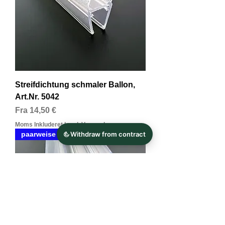
Streifdichtung schmaler Ballon,
Art.Nr. 5042
Salgspris
Fra
14,50 €
Moms Inkluderet
|
zzgl. Versand
paarweise