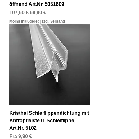
öffnend Art.Nr. 5051609
Regulær pris
Salgspris
107,60 €
69,90 €
Moms Inkluderet
|
zzgl. Versand
Kristhal Schleiflippendichtung mit
Abtropfleiste u. Schleiflippe,
Art.Nr. 5102
Salgspris
Fra
9,90 €