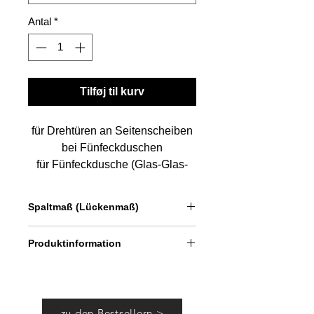
Antal
*
Tilføj til kurv
für Drehtüren an Seitenscheiben
bei Fünfeckduschen
für Fünfeckdusche (Glas-Glas-
Verbindung 135°)
für Glasstärke: 6 und 8 mm
Spaltmaß (Lückenmaß)
Länge: 201 u. 250 cm
"made in germany"
ca. 5 - 7 mm
Produktinformation
Dichtung für Spalt zwischen Glastür
und Glas-Seitenscheibe für Öffnung
nach außen bei Fünfeckduschen.
zu den Bestsellern >