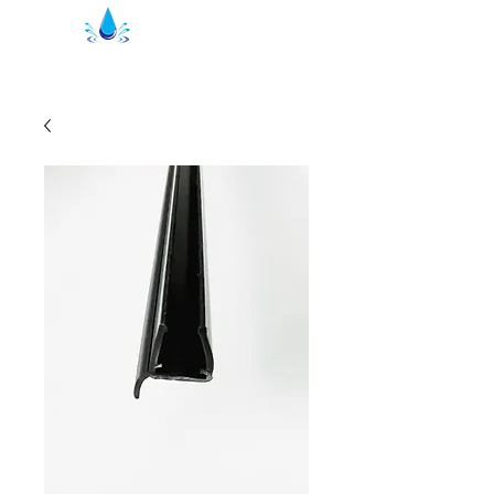
Kristal Brusepakninger | bruseprofiler