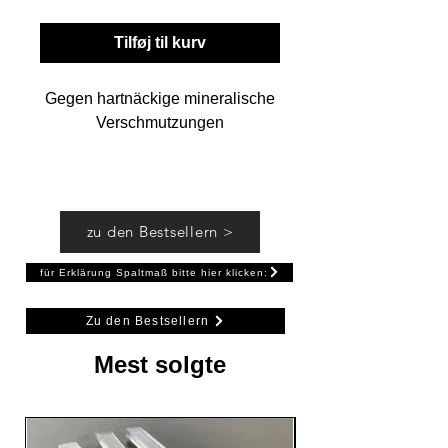
Tilføj til kurv
Gegen hartnäckige mineralische
Verschmutzungen
Vorteile
• Schnelle und sichere
Entfernung von hartnäckigsten
zu den Bestsellern >
mineralischen Verschmutzungen,
z.B. Kalk, Rost, Urinstein,
für Erklärung Spaltmaß bitte hier klicken:
Wasserstein, Bremsstaub,
Zementschleier, Mauerschwamm,
Zu den Bestsellern
Salzausblühungen, Oxidflecken,
Mest solgte
uvm.
Ökologie
• Biologisch abbaubar lt. Anhang
III DetergenzienVO