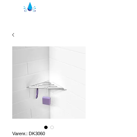
Kristal Brusepakninger | bruseprofiler
Varenr.: DK3060