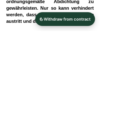
ordnungsgemäße Abdichtung zu
gewährleisten. Nur so kann verhindert
werden, dass Wasser aus der Dusche
austritt und die Dichtung lange hält.
Es ist wichtig zu beachten, das wenn
die Dichtung die Lücke nicht
ausreichend schließt, Wasser aus der
Dusche ausdringen kann. Umgekehrt,
wenn die Dichtung größer als die Lücke
ist, kann das zu kleine Spaltmaß dazu
führen, dass die Duschtür nur schwer
zu öffnen bzw. zu schließen ist und die
Dichtung sehr schnell verschleißt.
Messen Sie also unbedingt das genaue
Spaltmaß der Lücke, die zu schließen
ist und wählen Sie die entsprechende
passende Dichtung dazu aus.
Adresse:
Kontakt:
Kristal bruser og badekar design
Tlf.
09293 9339580
Thomas Weber eK
Fax
09293 9339611