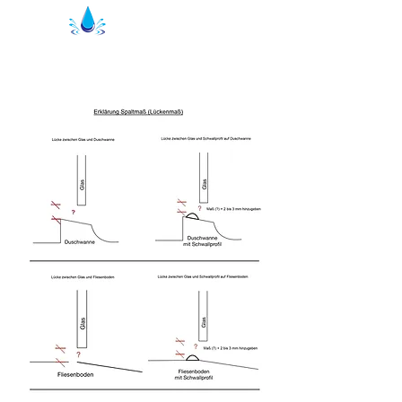
Kristal Brusepakninger | bruseprofiler