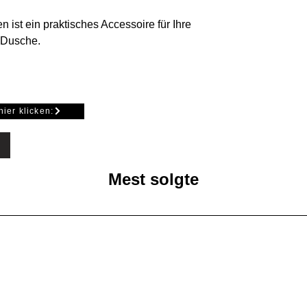
n ist ein praktisches Accessoire für Ihre
Dusche.
che Bohrungen an einer Brausestange
ne praktische Aufbewahrungsmöglichkeit
nd andere Badezimmerutensilien.
hier klicken:
 für die Brausestange.
Mest solgte