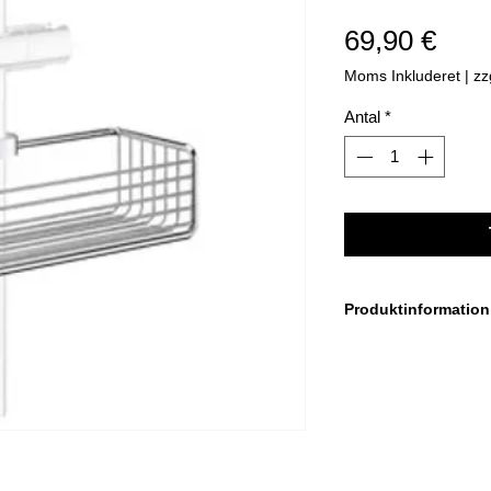
Pris
69,90 €
Moms Inkluderet
|
zz
Antal
*
Produktinformation
Chrom glanz
Passt für folgende 
24, 25 mm.
Maße: 250 x 100 m
Höhe: 70 mm.