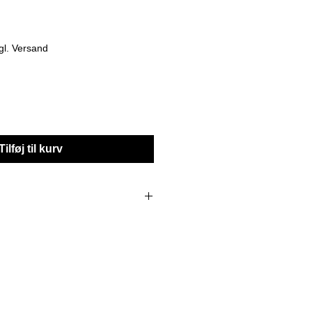
gl. Versand
Tilføj til kurv
Stangen-Durchmesser: 18, 20, 22,
m