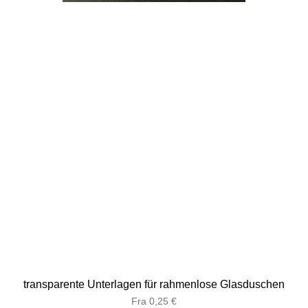
transparente Unterlagen für rahmenlose Glasduschen
Salgspris
Fra
0,25 €