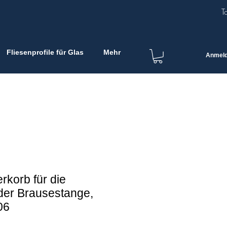
T
Fliesenprofile für Glas
Mehr
Anmel
rkorb für die
der Brausestange,
06