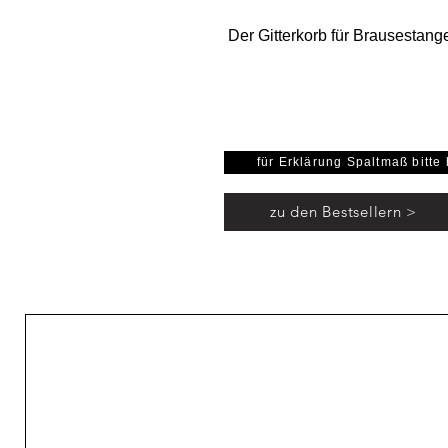
Der Gitterkorb für Brausestange
Der Korb kann ohne zusätzli
montiert werden und bietet ei
für Schwämme, Seifen u
für Erklärung Spaltmaß bitte 
SIDELINE Korb
zu den Bestsellern >