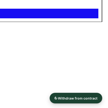
512
aftryk
privatliv