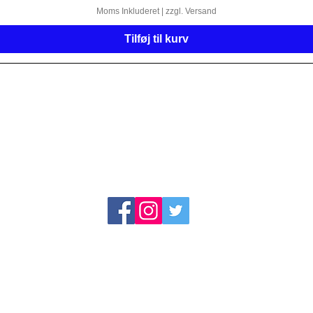
Moms Inkluderet
|
zzgl. Versand
Tilføj til kurv
Adresse:
Kontakt:
ser og badekar design
Tlf. 09293 9339580
mas Weber eK
Fax 09293 9339611
ferstrasse 9
Mobil og WhatsApp: 0171 8383
5180 bjerg
salg@kristhal.de
Leveringstid, forsendelse og
returnering
Betingelser
© 2021