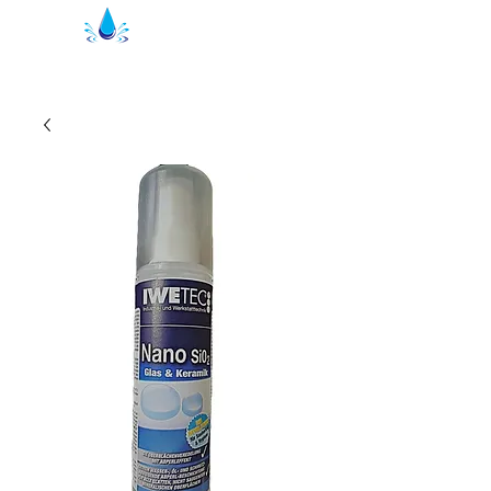
Kristal Brusepakninger | bruseprofiler