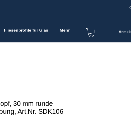
T
Fliesenprofile für Glas
Mehr
Anmel
opf, 30 mm runde
pung, Art.Nr. SDK106