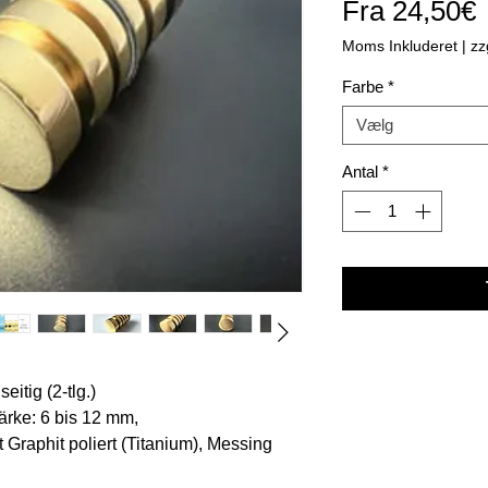
S
Fra
24,50€
Moms Inkluderet
|
zz
Farbe
*
Vælg
Antal
*
seitig (2-tlg.)
tärke: 6 bis 12 mm,
Graphit poliert (Titanium), Messing
, Messing poliert,