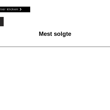
erial: Messing
m Glas: 10 oder 12 mm
hier klicken:
Mest solgte