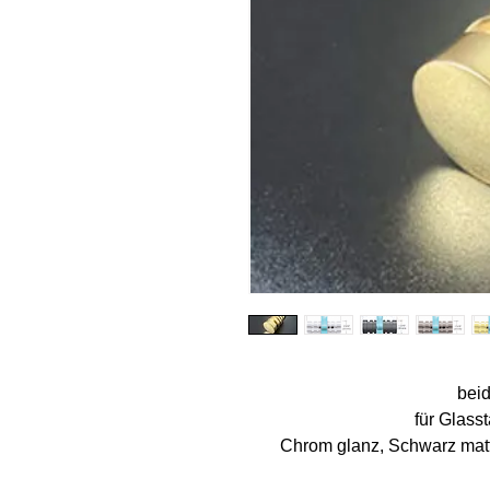
beid
für Glass
Chrom glanz, Schwarz matt 
gebürstet