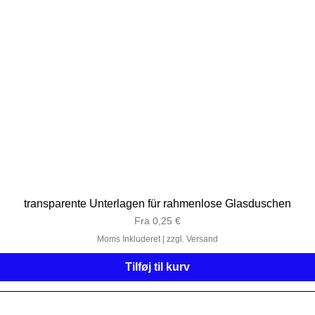
transparente Unterlagen für rahmenlose Glasduschen
Salgspris
Fra
0,25 €
Moms Inkluderet
|
zzgl. Versand
Tilføj til kurv