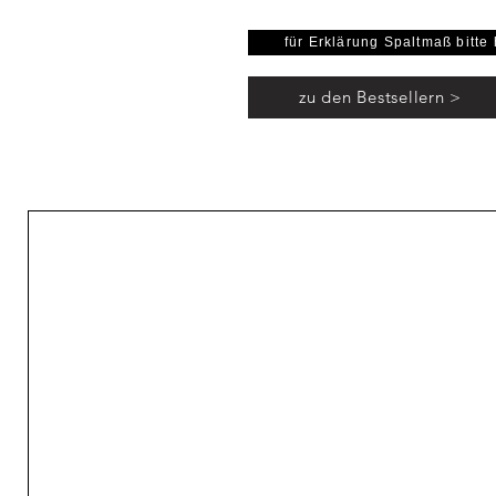
Rohmat
Lochbohrung i
für Erklärung Spaltmaß bitte 
zu den Bestsellern >