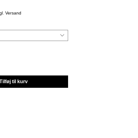
algspris
gl. Versand
Tilføj til kurv