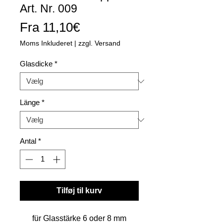
Art. Nr. 009
Salgspris
Fra
11,10€
Moms Inkluderet
|
zzgl. Versand
Glasdicke
*
Länge
*
Antal
*
Tilføj til kurv
für Glasstärke 6 oder 8 mm